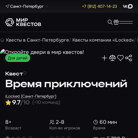
Санкт-Петербург
+7 (812) 407-14-23
ВКонта
Max
Квесты в Санкт-Петербурге
Квесты компании «iLocked»
Для детей
Квест
Время приключений
iLocked (Санкт-Петербург)
(<10 команд)
9.7
/10
8+
2-8
60 мин
Возраст
Кол-во игроков
Время