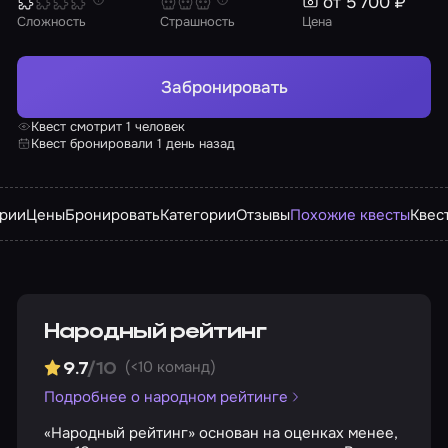
от 5 700 ₽
Сложность
Страшность
Цена
Забронировать
Квест смотрит 1 человек
Квест бронировали 1 день назад
арии
Цены
Бронировать
Категории
Отзывы
Похожие квесты
Квес
Народный рейтинг
(<10 команд)
9.7
/10
Подробнее о народном рейтинге
«Народный рейтинг» основан на оценках менее,