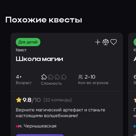
Похожие квесты
Для детей
Квест
К
Школа магии
4+
2–10
Возраст
Кол-во игроков
В
Сложность
(32 команды)
9.8
/10
Верните магический артефакт и станьте
П
настоящими волшебниками!
н
м. Чернышевская