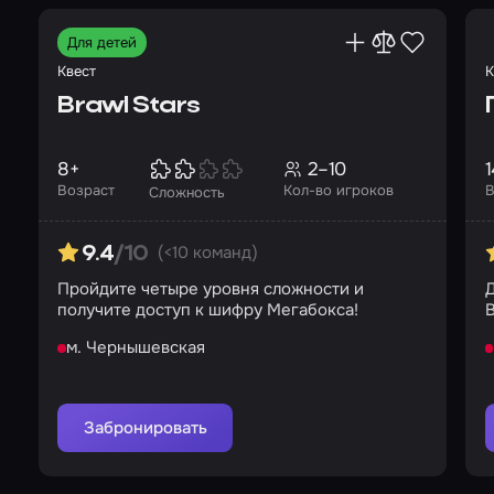
Для детей
Квест
К
Brawl Stars
8+
2–10
1
Возраст
Кол-во игроков
В
Сложность
(<10 команд)
9.4
/10
Пройдите четыре уровня сложности и
получите доступ к шифру Мегабокса!
м. Чернышевская
Забронировать