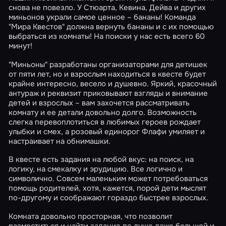
снова не повезло. У Стюарта, Кевина, Дейва и других
миньонов украли самое ценное – бананы! Команда
"Мира Квестов" должна вернуть бананы и с их помощью
выбраться из комнаты! На поиски у нас есть всего 60
минут!
"Миньоны" разработаны организаторами для детишек
от пяти лет, но и взрослым находиться в квесте будет
крайне интересно, весело и душевно. Яркий, красочный
антураж и реквизит приковывают взгляды и внимание
детей и взрослых – вам захочется рассматривать
комнату и ее детали довольно долго. Возможность
слегка перевоплотиться в любимых героев рождает
улыбки и смех, а розовый единорог Флафи умиляет и
настраивает на обнимашки.
В квесте есть задания на любой вкус: на поиск, на
логику, на смекалку и эрудицию. Все логично и
символично. Совсем маленьким может потребоваться
помощь родителей, хотя, кажется, порой дети мыслят
по-другому и соображают гораздо быстрее взрослых.
Комната довольно просторная, что позволит
разместиться и найти задание по душе даже большой и