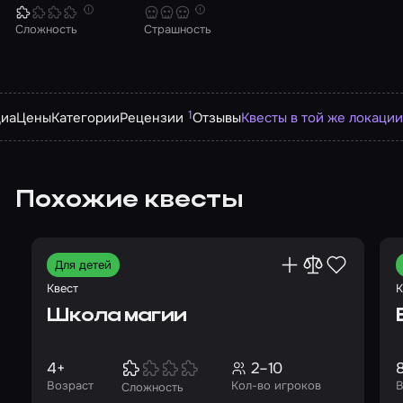
Сложность
Страшность
1
иа
Цены
Категории
Рецензии
Отзывы
Квесты в той же локации
Похожие квесты
Для детей
Квест
К
Школа магии
4+
2–10
Возраст
Кол-во игроков
В
Сложность