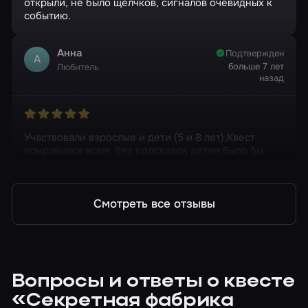
открыли, не было щелчков, сигналов очевидных к
событию.
Анна
Подтвержден
А
больше 7 лет
Любитель
назад
Участвовали взрослые и дети (5 и 8 лет).Квест
понравился всем, без подсказок детям было бы
тяжело, хотя в целом квест не сложный.
Смотреть все отзывы
Вопросы и ответы о квесте
«Секретная фабрика