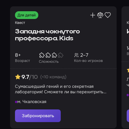
Для детей
Квест
К
Западня чокнутого
профессора. Kids
1
В
8+
2–7
Возраст
Кол-во игроков
Сложность
(<10 команд)
9.7
/10
Л
ч
Сумасшедший гений и его секретная
лаборатория! Сможете ли вы перехитрить
его?
м. Чкаловская
Забронировать