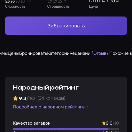
от 4 700 ₽
Сложность
Страшность
Цена
Забронировать
1
имы
Цены
Бронировать
Категории
Рецензии
Отзывы
Похожие к
Народный рейтинг
(24 команды)
9.3
/10
Подробнее о народном рейтинге
Качество загадок
9.0
/10