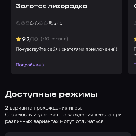
Золотая лихорадка
2-10
Страшность
Сложность
Кол-во игроков
С
(<10 команд)
9.7
/10
Почувствуйте себя искателями приключений!
Т
Подробнее
Доступные режимы
2 варианта прохождения игры.
Стоимость и условия прохождения квеста при
различных вариантах могут отличаться