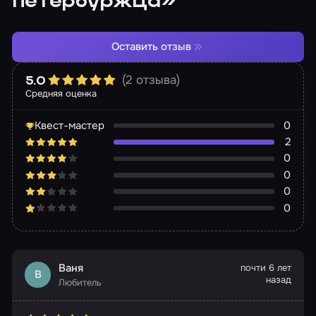
петербуржца»
Оставить отзыв
(2 отзыва)
5.0
Средняя оценка
Квест-мастер
0
2
0
0
0
0
Ваня
почти 6 лет
В
назад
Любитель