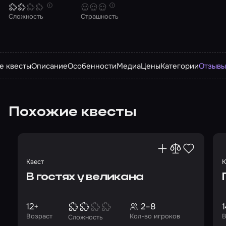
Сложность
Страшность
е квесты
Описание
Особенности
Медиа
Цены
Категории
Отзыв
Похожие квесты
Квест
К
В гостях у великана
12+
2–8
1
Возраст
Кол-во игроков
В
Сложность