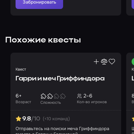
Забронировать
Похожие квесты
Квест
К
Гарри и меч Гриффиндора
6+
2–6
Возраст
Кол-во игроков
В
Сложность
(<10 команд)
9.8
/10
Отправьтесь на поиски меча Гриффиндора
Ш