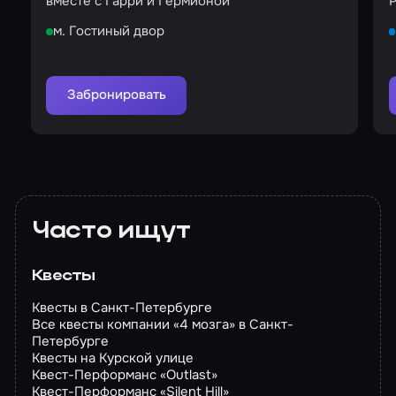
вместе с Гарри и Гермионой
Р
м. Гостиный двор
Забронировать
Часто ищут
Квесты
Квесты в Санкт-Петербурге
Все квесты компании «4 мозга» в Санкт-
Петербурге
Квесты на Курской улице
Квест-Перформанс «Outlast»
Квест-Перформанс «Silent Hill»