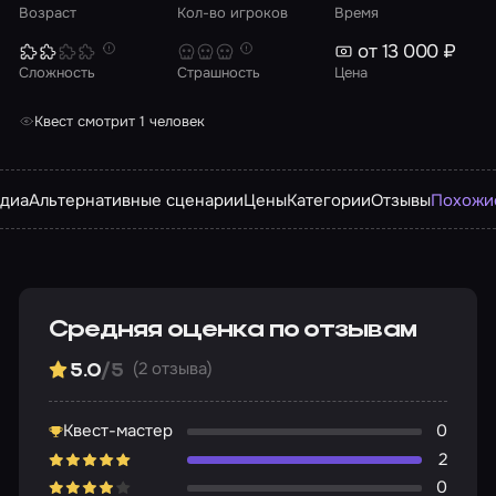
Возраст
Кол-во игроков
Время
от 13 000 ₽
Сложность
Страшность
Цена
Квест смотрит 1 человек
диа
Альтернативные сценарии
Цены
Категории
Отзывы
Похожи
Средняя оценка по отзывам
(2 отзыва)
5.0
/5
Квест-мастер
0
2
0