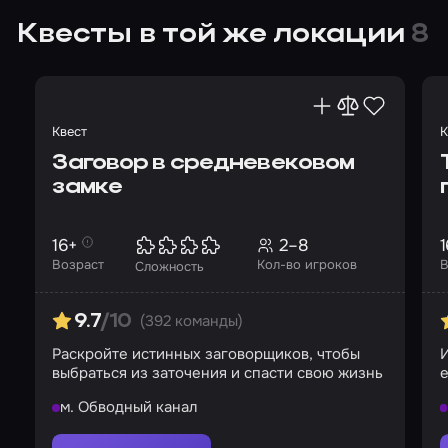
Квесты в той же локации
8
Квест
К
Заговор в средневековом
замке
16+
2–8
1
Возраст
Кол-во игроков
В
Сложность
(392 команды)
9.7
/10
Раскройте истинных заговорщиков, чтобы
выбраться из заточения и спасти свою жизнь
м. Обводный канал