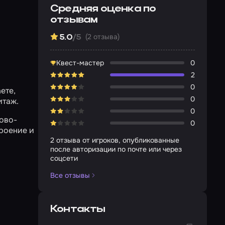
Средняя оценка по
отзывам
(2 отзыва)
5.0
/5
Квест-мастер
0
2
0
ете,
0
итаж.
0
Ново-
0
роение и
2 отзыва от игроков, опубликованные
после авторизации по почте или через
соцсети
Все отзывы
Контакты