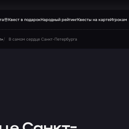
та
Квест в подарок
Народный рейтинг
Квесты на карте
Игрокам
n»
В самом сердце Санкт-Петербурга
це Санкт-