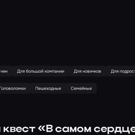
жчин
Для большой компании
Для новичков
Для подрос
Головоломки
Пешеходные
Семейные
 квест «В самом сердц