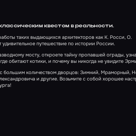
 классическим квестом в реальности.
работы таких выдающихся архитекторов как К. Росси, О.
т удивительное путешествие по истории России.
зводному мосту, откроете тайну пропавшей ограды, узна
 где обитают котики, и почему вы никогда не увидите Эрм
во с большим количеством дворцов: Зимний, Мраморный, 
лександровича и другие. Возьмите с собой хорошее наст
урга!