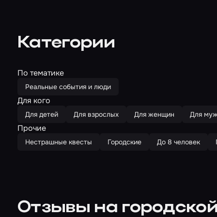
Категории
По тематике
Реальные события и люди
Для кого
Для детей
Для взрослых
Для женщин
Для му
Прочие
Нестрашные квесты
Городские
До 8 человек
Отзывы на городской