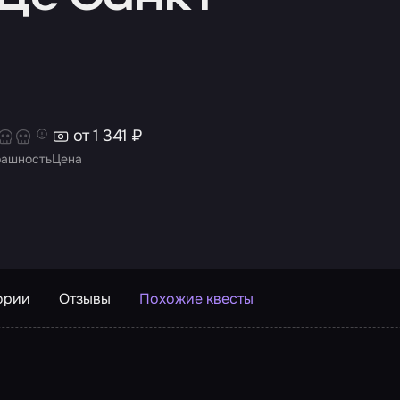
от 1 341 ₽
рашность
Цена
ории
Отзывы
Похожие квесты