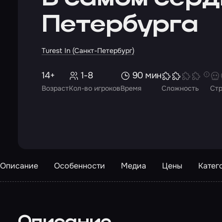
Петербурга
Turest In (Санкт-Петербург)
14+
1-8
90 мин
Возраст
Кол-во игроков
Время
Сложность
Ст
Описание
Особенности
Медиа
Цены
Катег