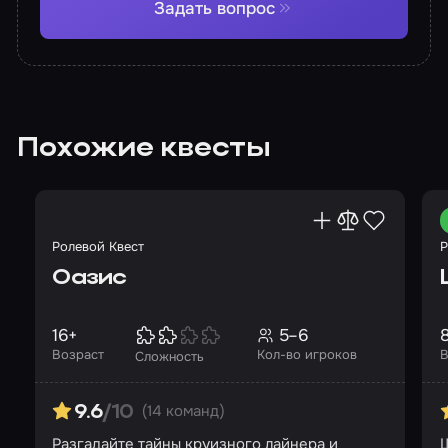
Задать вопрос
Похожие квесты
Ролевой Квест
Р
Оазис
16+
5–6
Возраст
Кол-во игроков
В
Сложность
(14 команд)
9.6
/10
Разгадайте тайны круизного лайнера и
Ш