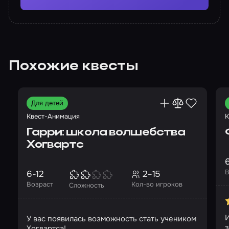
Похожие квесты
Для детей
Квест-Анимация
К
Гарри: школа волшебства
Хогвартс
В
6-12
2–15
Возраст
Кол-во игроков
Сложность
У вас появилась возможность стать учеником
Хогвартса!