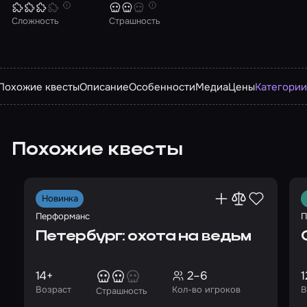
Сложность
Страшность
Похожие квесты
Описание
Особенности
Медиа
Цены
Категории
Похожие квесты
Новинка
Перформанс
П
Петербург: охота на ведьм
14+
2–6
1
Возраст
Кол-во игроков
В
Страшность