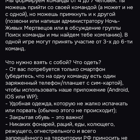
Мы формируем команды от 4 до 7 человек. Ты
можешь прийти со своей командой (а может и не
с одной), но можешь примкнуть и к другой
(позвони или напиши администратору Ночь-
Живых Мертвецов или в обсуждение группы
Поиск команды и мы найдем тебе компанию). В
одной игре могут принять участие от 3-х до 6-ти
команд.
Что нужно взять с собой? Что одеть?
- От вас потребуется только смартфон
(убедитесь, что на одну команду есть один
заряженный телефон/планшет с сим-картой),
чтобы использовать наше приложение (Android,
iOS или WP);
- Удобная одежда, которую не жалко испачкать
или порвать (обычно этого не происходит);
- Закрытая обувь – это важно!
- Никаких фонарей, раций, еды, колющего,
режущего, огнестрельного и всего
запрещённого на территории РФ приносить не