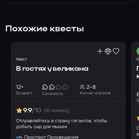
Похожие квесты
Квест
К
В гостях у великана
12+
2–8
Возраст
Кол-во игроков
Сложность
В
(10 команд)
9.9
/10
Отправляйтесь в страну гигантов, чтобы
добыть сыр для мышек
С
в
м. Проспект Просвещения