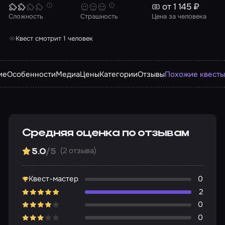
от 1 145 ₽
Сложность
Страшность
Цена за человека
Квест смотрит 1 человек
ие
Особенности
Медиа
Цены
Категории
Отзывы
Похожие квест
Средняя оценка по отзывам
(2 отзыва)
5.0
/5
Квест-мастер
0
2
0
0