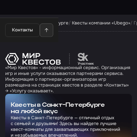
Квесты в Санкт-Петербурге
Квесты компании «Ubego»
Г
Контакты
Перейти на сайт партн
«Мир Квестов» - информационный сервис. Организация
игр и иные услуги оказываются партнерами сервиса.
Информация о партнерах-организаторах игр
размещена на страницах квестов в разделе «Контакты»
→ «Услугу оказывает».
Квесты в Санкт-Петербурге
на любой вкус
Квесты в Санкт-Петербурге — отличный отдых
с семьей и друзьями! Здесь вы найдете лучшие
квест-комнаты для захватывающих приключений
и незабываемых впечатлений.