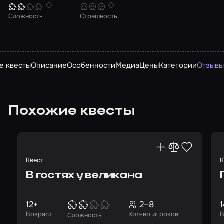
Сложность
Страшность
е квесты
Описание
Особенности
Медиа
Цены
Категории
Отзыв
Похожие квесты
Квест
К
В гостях у великана
12+
2–8
1
Возраст
Кол-во игроков
В
Сложность