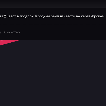
та
Квест в подарок
Народный рейтинг
Квесты на карте
Игрокам
Синистер
 ЗАКРЫТ