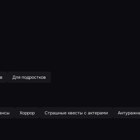
ов
Для подростков
ансы
Хоррор
Страшные квесты с актерами
Антуражн