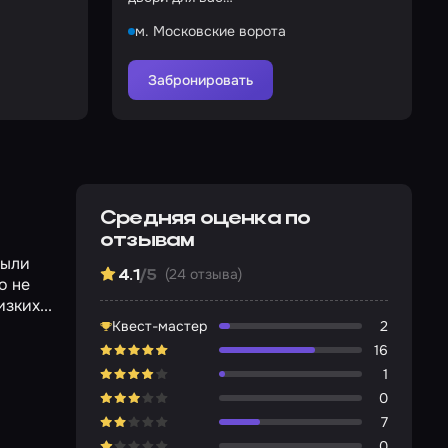
м. Московские ворота
Забронировать
Средняя оценка по
отзывам
были
(24 отзыва)
4.1
/5
о не
зких...
Квест-мастер
2
16
1
0
7
0