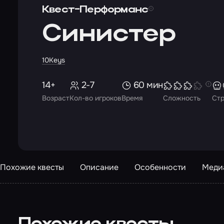
Квест-Перформанс
Синистер
10Keys
14+
2-7
60 мин
Возраст
Кол-во игроков
Время
Сложность
Ст
Похожие квесты
Описание
Особенности
Меди