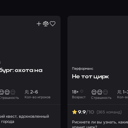
с
Перформанс
ург: охота на
Не тот цирк
2–6
18+
1–
Кол-во игроков
Возраст
Кол-в
Страшность
Страшность
(365 команд)
9.9
/10
ий квест, вдохновленный
 города
Рискнете ли вы узнать, каки
хранит цирк?