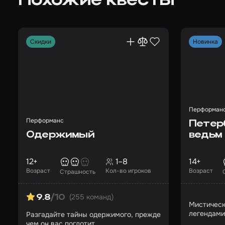
Похожие квесты
Скидки
Новинка
Перформан
Перформанс
Петерб
Одержимый
ведьм
12+
1–8
14+
Возраст
Кол-во игроков
Возраст
Страшность
(255 команд)
9.8
/10
Мистическ
легендами
Разгадайте тайны одержимого, прежде
чем он вас поглотит