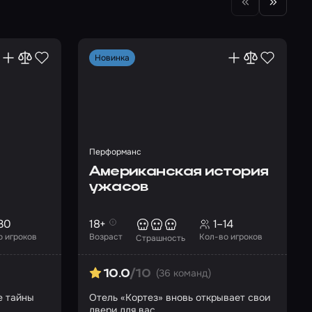
Новинка
Перформанс
Американская история
ужасов
30
18+
1–14
о игроков
Возраст
Кол-во игроков
Страшность
(36 команд)
10.0
/10
е тайны
Отель «Кортез» вновь открывает свои
двери для вас…