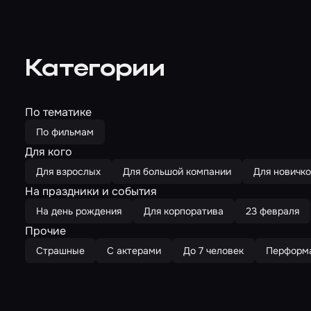
Категории
По тематике
По фильмам
Для кого
Для взрослых
Для большой компании
Для новичк
На праздники и события
На день рождения
Для корпоратива
23 февраля
Прочие
Страшные
С актерами
До 7 человек
Перформ