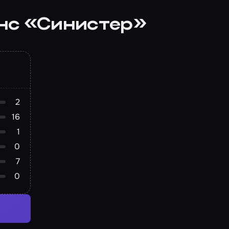
нс «Синистер»
2
16
1
0
7
0