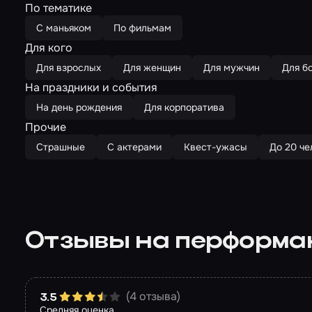
По тематике
С маньяком
По фильмам
Для кого
Для взрослых
Для женщин
Для мужчин
Для б
На праздники и события
На день рождения
Для корпоратива
Прочие
Страшные
С актерами
Квест-ужасы
До 20 че
Отзывы на перформа
(4 отзыва)
3.5
Средняя оценка