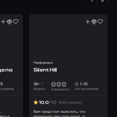
Перформанс
дела
Silent Hill
15
18+
1–10
о игроков
Возраст
Кол-во игроков
Страшность
(646 команд)
10.0
/10
,
Вам предстоит выяснить, что
его и
произошло два года назад, и