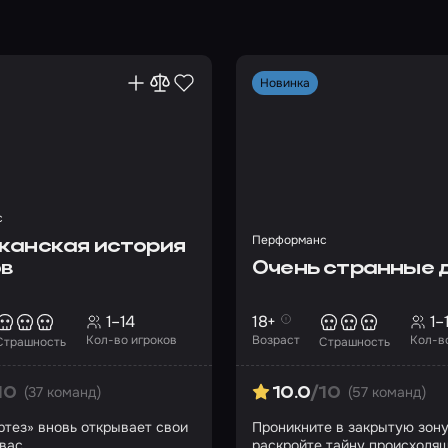
Новинка
с
Перформанс
канская история
в
Очень странные 
1–14
18+
1–
Кол-во игроков
Возраст
Кол-в
Страшность
Страшность
(37 команд)
(57 команд)
10
10.0
/10
ртез» вновь открывает свои
Проникните в закрытую зону
 вас…
раскройте тайну происходящ