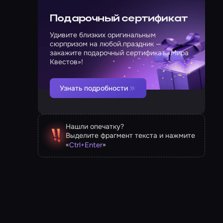
Подарочный сертификат
Удивите близких оригинальным
сюрпризом на любой праздник —
закажите подарочный сертификат «Мира
Квестов»!
Узнать подробности
Нашли опечатку?
Выделите фрагмент текста и нажмите
«
»
Ctrl
+
Enter