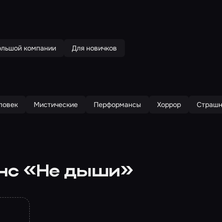
ольшой компании
Для новичков
ловек
Мистические
Перформансы
Хоррор
Страшн
нс «Не дыши»