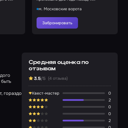
угрозу
выбраться из зловещего тумана
м. Московские ворота
Забронировать
Средняя оценка по
отзывам
одого
(4 отзыва)
3.5
/5
 быть
т, гораздо
Квест-мастер
0
2
0
0
2
0