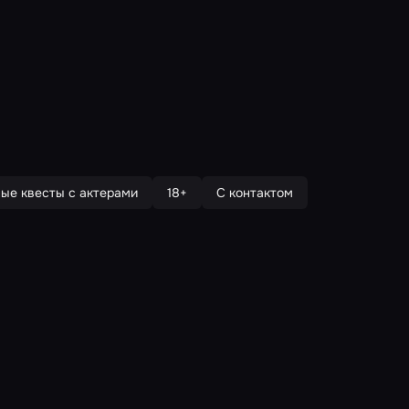
ые квесты с актерами
18+
С контактом