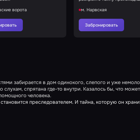
остановите надвигающуюся 
вские ворота
м. Нарвская
ировать
Забронировать
тями забирается в дом одинокого, слепого и уже немол
 слухам, спрятана где-то внутри. Казалось бы, что может
спомощного человека.
становится преследователем. И тайна, которую он храни