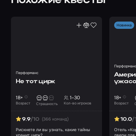
Похожие квесты
Новинка
Перформан
Перформанс
Амери
Не тот цирк
ужасо
18+
1–30
18+
Возраст
Кол-во игроков
Возраст
Страшность
(366 команд)
9.9
/10
10.0
/
Рискнете ли вы узнать, какие тайны
Отель «Ко
хранит цирк?
двери для