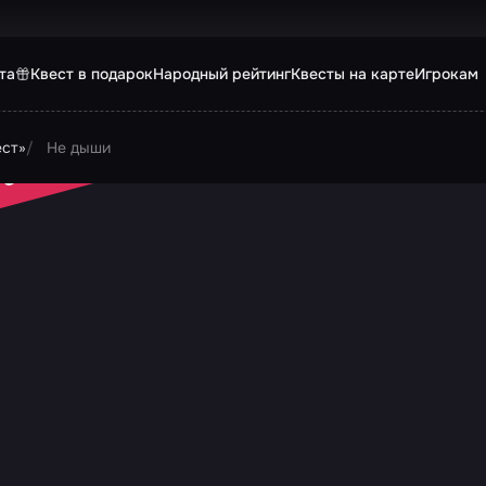
та
Квест в подарок
Народный рейтинг
Квесты на карте
Игрокам
ест»
Не дыши
 ЗАКРЫТ