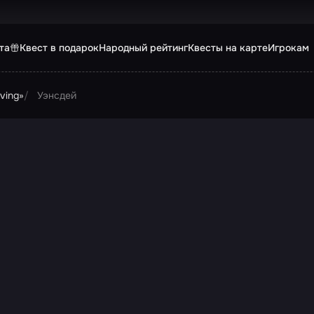
та
Квест в подарок
Народный рейтинг
Квесты на карте
Игрокам
ving»
Уэнсдей