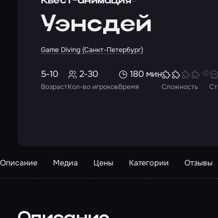
Квест-анимация
Уэнсдей
Game Diving (Санкт-Петербург)
5-10
2-30
180 мин
Возраст
Кол-во игроков
Время
Сложность
Ст
Описание
Медиа
Цены
Категории
Отзывы