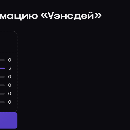
имацию «Уэнсдей»
0
2
0
0
0
0