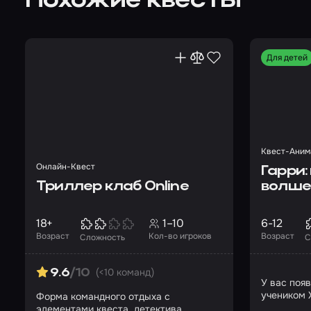
Похожие квесты
Для детей
Квест-Аним
Онлайн-Квест
Гарри
Триллер клаб Online
волше
18+
1–10
6-12
Возраст
Кол-во игроков
Возраст
Сложность
С
(<10 команд)
9.6
/10
У вас поя
учеником 
Форма командного отдыха с
элементами квеста, детектива,