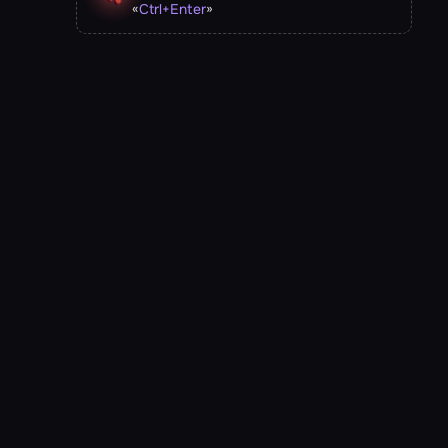
«
»
Ctrl
+
Enter