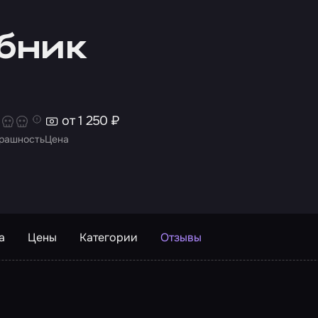
бник
от 1 250 ₽
рашность
Цена
а
Цены
Категории
Отзывы