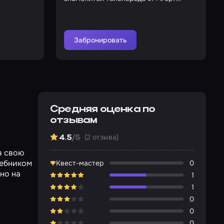
Боярд»
Забронировать
Средняя оценка по
отзывам
(2 отзыва)
4.5
/5
в свою
шебником
Квест-мастер
0
но на
1
1
0
0
0