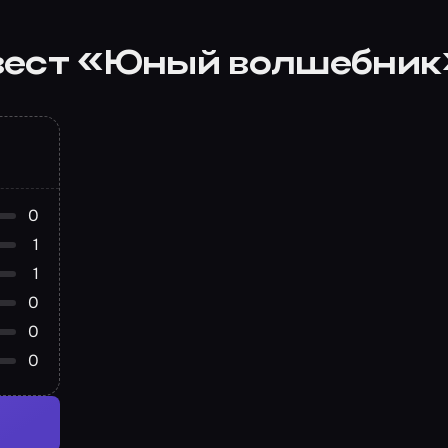
вест «Юный волшебник
0
1
1
0
0
0