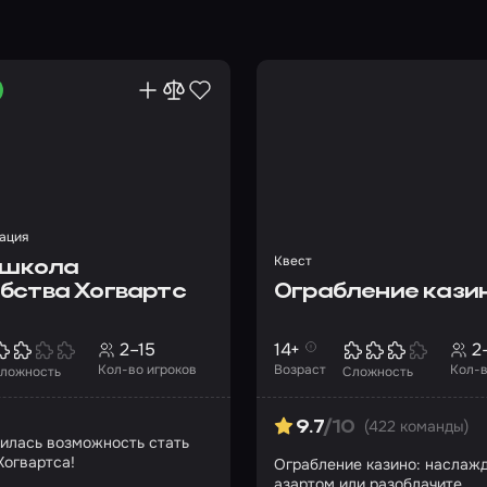
ация
Квест
: школа
бства Хогвартс
Ограбление кази
2–15
14+
2
Кол-во игроков
Возраст
Кол-в
ложность
Сложность
(422 команды)
9.7
/10
вилась возможность стать
Хогвартса!
Ограбление казино: наслаж
азартом или разоблачите