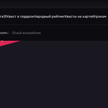
та
Квест в подарок
Народный рейтинг
Квесты на карте
Игрокам
room»
Юный волшебник
 ЗАКРЫТ