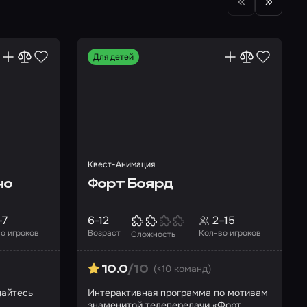
Для детей
Квест-Анимация
но
Форт Боярд
–7
6-12
2–15
о игроков
Возраст
Кол-во игроков
Сложность
(<10 команд)
10.0
/10
дайтесь
Интерактивная программа по мотивам
знаменитой телепередачи «Форт