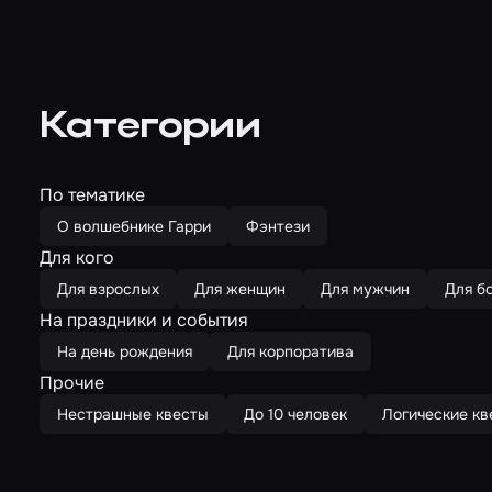
Категории
По тематике
О волшебнике Гарри
Фэнтези
Для кого
Для взрослых
Для женщин
Для мужчин
Для б
На праздники и события
На день рождения
Для корпоратива
Прочие
Нестрашные квесты
До 10 человек
Логические кв