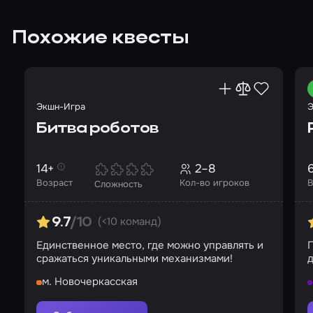
Похожие квесты
Экшн-Игра
Э
Битва роботов
14+
2–8
Возраст
Кол-во игроков
В
Сложность
(<10 команд)
9.7
/10
Единственное место, где можно управлять и
П
сражаться уникальными механизмами!
д
м. Новочеркасская