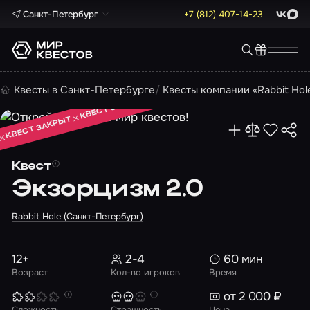
Санкт-Петербург
+7 (812) 407-14-23
ВКонта
Max
КВЕСТ ЗАКРЫТ
Квесты в Санкт-Петербурге
Квесты компании «Rabbit Hol
КВЕСТ ЗАКРЫТ
КВЕСТ ЗАКРЫТ
Квест
Экзорцизм 2.0
Rabbit Hole (Санкт-Петербург)
12+
2-4
60 мин
Возраст
Кол-во игроков
Время
от 2 000 ₽
Сложность
Страшность
Цена