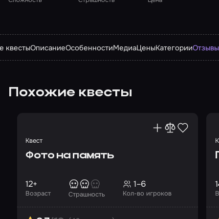
е квесты
Описание
Особенности
Медиа
Цены
Категории
Отзыв
Похожие квесты
Квест
К
Фото на память
12+
1–6
1
Возраст
Кол-во игроков
В
Страшность