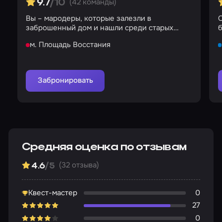
(42 команды)
9.7
/10
Вы – мародеры, которые залезли в
О
заброшенный дом и нашли среди старых
б
вещей фотоаппарат…
м. Площадь Восстания
Забронировать
Средняя оценка по отзывам
(32 отзыва)
4.6
/5
Квест-мастер
0
27
0