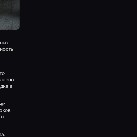
шных
ность
го
гласно
дка в
лям
роков
ты
ма.