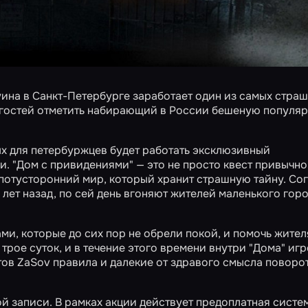
ина в Санкт-Петербурге заработает один из самых стра
гостей отметить набирающий в России бешеную популяр
дых для петербуржцев будет работать эксклюзивный
. "Дом с привидениями" — это не просто квест привычно
потусторонний мир, который хранит страшную тайну. Со
лет назад, по сей день вгоняют жителей маленького горо
ами, которые до сих пор не обрели покой, и помочь жите
 трое суток, и в течение этого времени внутри "Дома" иг
тов ZaSov правила и далекие от здравого смысла поворо
й записи. В рамках акции действует предоплатная систе