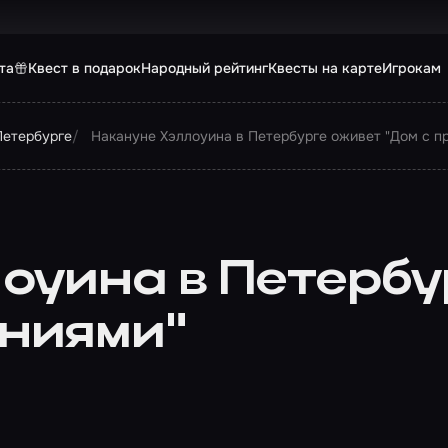
та
Квест в подарок
Народный рейтинг
Квесты на карте
Игрокам
Петербурге
Накануне Хэллоуина в Петербурге оживет "Дом с п
оуина в Петербу
ениями"