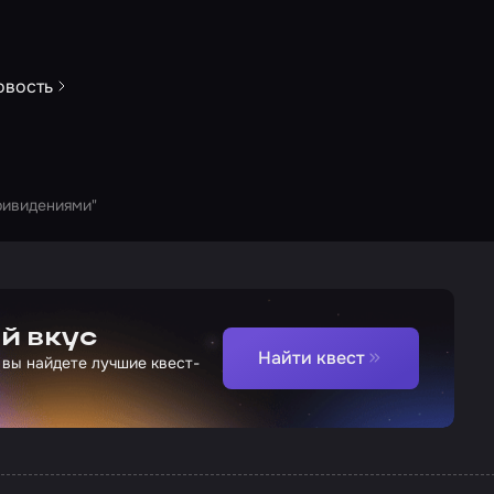
овость
ривидениями"
й вкус
Найти квест
 вы найдете лучшие квест-