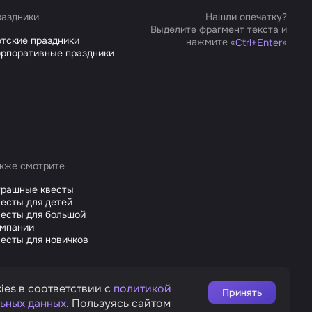
аздники
Нашли опечатку?
Выделите фрагмент текста и
тские праздники
нажмите «
»
Ctrl
+
Enter
рпоративные праздники
кже смотрите
трашные квесты
есты для детей
есты для большой
омпании
есты для новичков
ies в соответствии с
политикой
Принять
ьных данных
. Пользуясь сайтом