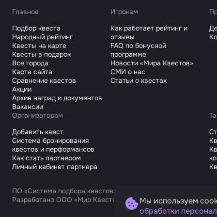
Главное
Игрокам
Пр
Подбор квеста
Как работает рейтинг и
Де
Народный рейтинг
отзывы
Ко
Квесты на карте
FAQ по бонусной
Квесты в подарок
программе
Все города
Новости «Мира Квестов»
Карта сайта
СМИ о нас
Сравнение квестов
Статьи о квестах
Акции
Архив наград и документов
Вакансии
Организаторам
Та
Добавить квест
С
Система бронирования
Кв
квестов и перформансов
Кв
Как стать партнером
к
Личный кабинет партнера
Кв
ПО «Система подбора квестов»
Разработано ООО «Мир Квестов С», ИНН 9725168751
Мы используем cook
обработки персонал