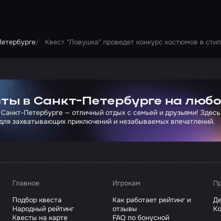
Петербурге
Квест "Ловушка" проведет конкурс костюмов в стил
ртнера Сколково
ты в Санкт-Петербурге на любо
 Санкт-Петербурге — отличный отдых с семьей и друзьями! Здесь
для захватывающих приключений и незабываемых впечатлений.
Главное
Игрокам
Пр
Подбор квеста
Как работает рейтинг и
Де
Народный рейтинг
отзывы
Ко
Квесты на карте
FAQ по бонусной