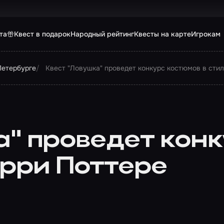
та
Квест в подарок
Народный рейтинг
Квесты на карте
Игрокам
Петербурге
Квест "Ловушка" проведет конкурс костюмов в стил
а" проведет конк
арри Поттере