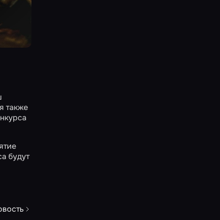
ш
я также
онкурса
ятие
са будут
овость