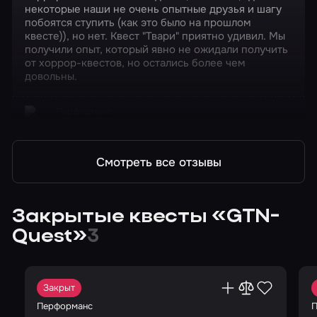
некоторые наши не очень опытные друзья и шагу
побоятся ступить (как это было на прошлом
квесте)), но нет. Квест "Твари" приятно удивил. Мы
получили опыт, который явно не ожидали получить
от хоррор-квестов, но остались более чем
довольны.
Перформанс
Твари
Смотреть все отзывы
Закрытые квесты «GTN-
Quest»
3
Закрыт
Перформанс
П