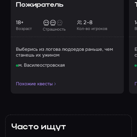
Пожиратель
18+
2–8
1
Возраст
Кол-во игроков
В
Страшность
Выберись из логова людоедов раньше, чем
Е
станешь их ужином
с
м. Василеостровская
Похожие квесты
Часто ищут