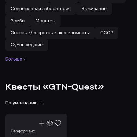
Современная лаборатория
Выживание
Зомби
Монстры
Опасные/секретные эксперименты
СССР
Сумасшедшие
Больше
Тематика
Наука/Ученые
С маньяком
Кошмары
Аудитория
Квесты «GTN-Quest»
Для взрослых
Для женщин
Для мужчин
Для большой компании
Для новичков
По умолчанию
Для подростков
Праздники и события
Перформанс
День святого Валентина
На день рождения