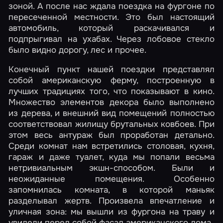
зоной. А после нас ждала поездка на фургоне по
пересеченной местности. Это был настоящий
автомобиль, который раскачивался и
подпрыгивал на ухабах. Через лобовое стекло
было видно дорогу, лес и прочее.
Конечный пункт нашей поездки представлял
собой американскую ферму, построенную в
лучших традициях того, что показывают в кино.
Множество элементов декора было выполнено
из дерева, и внешний вид помещений полностью
соответствовал жилищу брутальных ковбоев. При
этом весь антураж был проработан детально.
Среди комнат нам встретились столовая, кухня,
гараж и даже туалет, куда мы попали весьма
нетривиальным экшн-способом. Были и
неожиданные помещения. Особенно
запомнилась комната, в которой маньяк
разделывал жертв. Произвела впечатление и
уличная зона: мы вышли из фургона на траву и
увидели перед собой фасад американского дома.