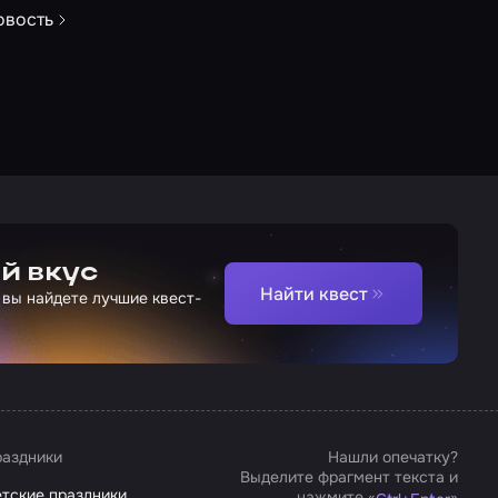
овость
й вкус
Найти квест
 вы найдете лучшие квест-
аздники
Нашли опечатку?
Выделите фрагмент текста и
тские праздники
нажмите «
»