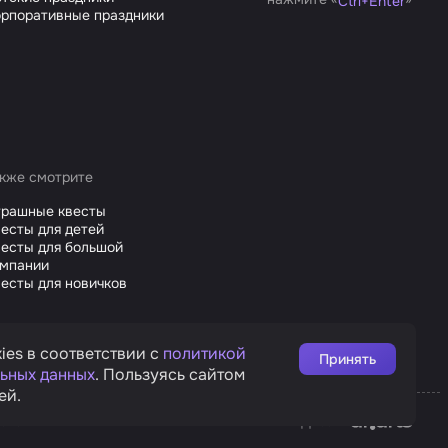
Ctrl
+
Enter
рпоративные праздники
кже смотрите
трашные квесты
есты для детей
есты для большой
омпании
есты для новичков
ies в соответствии с
политикой
Принять
ьных данных
. Пользуясь сайтом
ей.
Affarts
рата
Дизайн