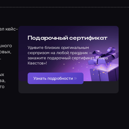
ел кейс-
Подарочный сертификат
шного
Удивите близких оригинальным
овых,
сюрпризом на любой праздник —
.
закажите подарочный сертификат «Мира
Квестов»!
ых
Узнать подробности
ва,
го