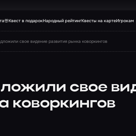
та
Квест в подарок
Народный рейтинг
Квесты на карте
Игрокам
дложили свое видение развития рынка коворкингов
ложили свое ви
а коворкингов