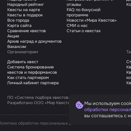
Народный рейтинг
отзывы
Ко
Квесты на карте
FAQ по бонусной
Квесты в подарок
программе
Все города
Новости «Мира Квестов»
Карта сайта
СМИ о нас
Сравнение квестов
Статьи о квестах
Акции
Архив наград и документов
Вакансии
Организаторам
Та
Добавить квест
С
Система бронирования
Кв
квестов и перформансов
Кв
Как стать партнером
к
Личный кабинет партнера
Кв
ПО «Система подбора квестов»
Разработано ООО «Мир Квестов С», ИНН 9725168751
Мы используем cook
обработки персонал
вы соглашаетесь с н
Политика обработки персональных данных
Условия оплаты и возв