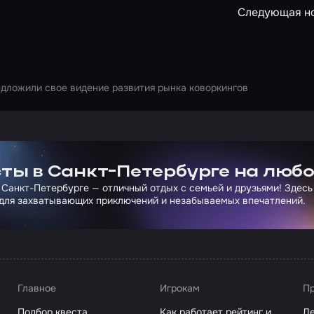
Следующая н
дложили свое видение развития рынка коворкингов
ртнера Сколково
ты в Санкт-Петербурге на любо
 Санкт-Петербурге — отличный отдых с семьей и друзьями! Здесь
для захватывающих приключений и незабываемых впечатлений.
Главное
Игрокам
Пр
Подбор квеста
Как работает рейтинг и
Де