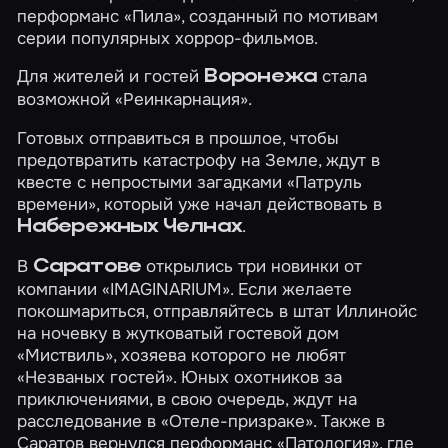
перформанс
«Пила»
, созданный по мотивам
серии популярных хоррор-фильмов.
Для жителей и гостей
стала
Воронежа
возможной
«Реинкарнация»
.
Готовых отправиться в прошлое, чтобы
предотвратить катастрофу на Земле, ждут в
квесте с непростыми загадками
«Патруль
времени»
, который уже начал действовать в
.
Набережных Челнах
В
открылись три новинки от
Саратове
компании «IMAGINARIUM». Если желаете
покошмариться, отправляйтесь в штат Иллинойс
на ночевку в жутковатый гостевой дом
«Миствиль»
, хозяева которого не любят
«Незваных гостей»
. Юных охотников за
приключениями, в свою очередь, ждут на
расследование в
«Отеле-призраке»
. Также в
Саратов вернулся перформанс
«Патология»
, где