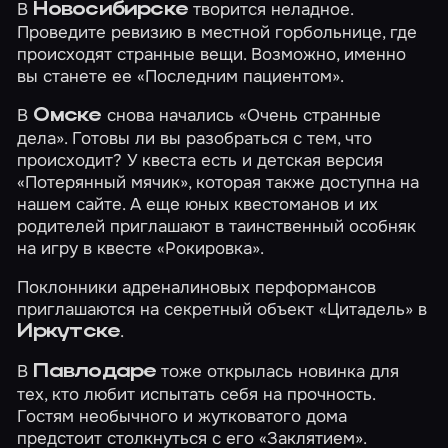
В
творится неладное.
Новосибирске
Проведите ревизию в местной горбольнице, где
происходят странные вещи. Возможно, именно
вы станете ее
«Последним пациентом»
.
В
снова начались
«Очень странные
Омске
дела»
. Готовы ли вы разобраться с тем, что
происходит? У квеста есть и детская версия
«Потерянный мячик»
, которая также доступна на
нашем сайте. А еще юных квестоманов и их
родителей приглашают в таинственный особняк
на игру в квесте
«Рокировка»
.
Поклонники адреналиновых перформансов
приглашаются на секретный объект
«Цитадель»
в
.
Иркутске
В
тоже открылась новинка для
Павлодаре
тех, кто любит испытать себя на прочность.
Гостям необычного и жутковатого дома
предстоит столкнуться с его
«Заклятием»
.