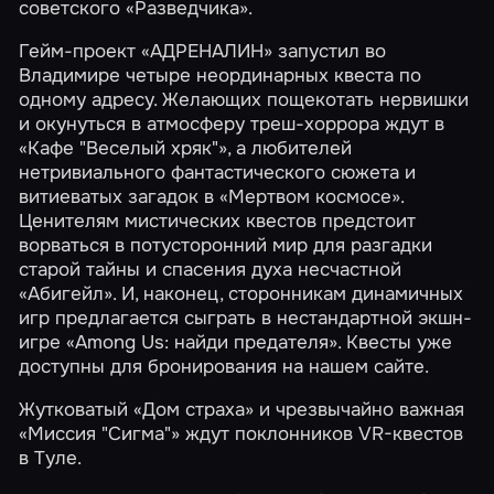
советского
«Разведчика»
.
Гейм-проект «АДРЕНАЛИН» запустил во
Владимире четыре неординарных квеста по
одному адресу. Желающих пощекотать нервишки
и окунуться в атмосферу треш-хоррора ждут в
«Кафе "Веселый хряк"»
, а любителей
нетривиального фантастического сюжета и
витиеватых загадок в
«Мертвом космосе»
.
Ценителям мистических квестов предстоит
ворваться в потусторонний мир для разгадки
старой тайны и спасения духа несчастной
«Абигейл»
. И, наконец, сторонникам динамичных
игр предлагается сыграть в нестандартной экшн-
игре
«Among Us: найди предателя»
. Квесты уже
доступны для бронирования на нашем сайте.
Жутковатый
«Дом страха»
и чрезвычайно важная
«Миссия "Сигма"»
ждут поклонников VR-квестов
в Туле.