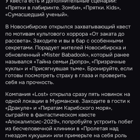
У квеста есть и дополнительные сценарии:
«Прятки в лабиринте. Зомби», «Прятки. Kids»,
«Сумасшедший ученый».
В Новосибирске
открылся захватывающий квест
по мотивам культового хоррора
«От заката до
рассвета»
. Заходите и вы в бар с особенными
секретами. Порадует жителей Новосибирска
и
обновленный
«Mister Babadook»
, который ранее
назывался «Тайна семьи Дюпрэ», «Призрачные
куклы» и «Присягнувшая тьме». Бронируйте, если
готовы посмотреть страху в глаза и проверить
себя на прочность.
Компания «Lost» открыла сразу пять новинок на
одной локации в Мурманске. Заходите в гости к
«Дракуле»
и
«Пиратам Карибского моря»
,
сыграйте в фантастическом квесте
«Апокалипсис-2029»
, попробуйте устроить побег
из бесчеловечной клиники в
«Пролетая над
гнездом кукушки»
или примерьте на себя роль