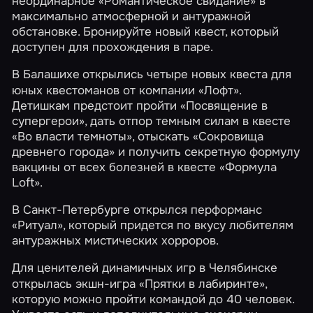
неординарное
«Романтическое свидание»
в
максимально атмосферной и антуражной
обстановке. Бронируйте новый квест, который
доступен для прохождения в паре.
В
Балашихе
открылись четыре новых квеста для
юных квестоманов от компании «Лофт».
Детишкам предстоит пройти
«Посвящение в
супергерои»
, дать отпор темным силам в квесте
«Во власти темноты», отыскать
«Сокровища
древнего города»
и получить секретную формулу
вакцины от всех болезней в квесте «Формула
Loft».
В Санкт-Петербурге открылся перформанс
«Ритуал»
, который придется по вкусу любителям
антуражных мистических хорроров.
Для ценителей динамичных игр в
Челябинске
открылась экшн-игра
«Прятки в лабиринте»
,
которую можно пройти командой до 40 человек.