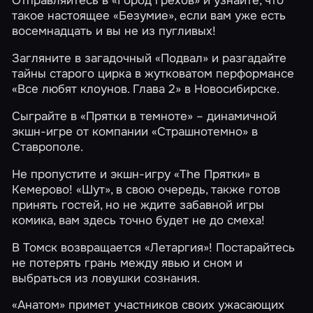
Отправляйтесь в
«Город грехов»
и узнайте, что
такое настоящее
«Безумие»
, если вам уже есть
восемнадцать и вы не из пугливых!
Загляните в загадочный
«Подвал»
и разгадайте
тайны старого цирка в жутковатом перформансе
«Все любят клоунов. Глава 2»
в Новосибирске.
Сыграйте в
«Прятки в темноте»
– динамичной
экшн-игре от компании «Страшнотемно» в
Ставрополе.
Не пропустите и экшн-игру
«The Прятки»
в
Кемерово!
«Шут»
, в свою очередь, также готов
принять гостей, но не ждите забавной игры
комика, вам здесь точно будет не до смеха!
В Томск возвращается
«Летаргия»
! Постарайтесь
не потерять грань между явью и сном и
выбраться из ловушки сознания.
«Анатом»
примет участников своих ужасающих