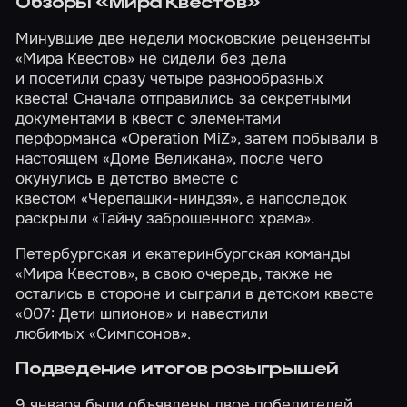
Обзоры «Мира Квестов»
Минувшие две недели московские рецензенты
«Мира Квестов» не сидели без дела
и посетили сразу четыре разнообразных
квеста! Сначала отправились за секретными
документами в квест с элементами
перформанса
«Operation MiZ»
, затем побывали в
настоящем
«Доме Великана»
, после чего
окунулись в детство вместе с
квестом
«Черепашки-ниндзя»
, а напоследок
раскрыли
«Тайну заброшенного храма»
.
Петербургская и екатеринбургская команды
«Мира Квестов», в свою очередь, также не
остались в стороне и сыграли в детском квесте
«007: Дети шпионов»
и навестили
любимых
«Симпсонов»
.
Подведение итогов розыгрышей
9 января были объявлены двое победителей