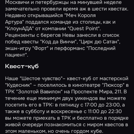
Москвичи и петербуржцы на минувшей неделе
замечательно провели время аж в шести квестах.
Недавно открывашийся
"Меч Короля
Артура"
поддался команде из столицы, как и
"КлоунАДА"
от компании "Quest Point".
Рецензенты с берегов Невы занесли в список
побед квесты
"Код да Винчи"
,
"Цирк дю Сатан"
,
экшн-игру
"Форт"
и перформанс
"Последний
пациент"
.
Квест-куб
Наше "Шестое чувство"– квест-куб от мастерской
"Кудесник" – поселилось в кинотеатре "Люксор" в
ТРК "Золотой Вавилон" на Проспекте Мира, 211. В
течение еще минимум двух уикендов вы можете
посетить его в ТРК: в пятницу с 17:00 до 23:00, а
также в субботу и воскресенье с 11:00 до 22:30
вы можете приехать в ТРК и бесплатно в порядке
живой очереди познакомиться с миром квестов в
этом маленьком, но очень гордом кубе.