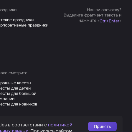
аздники
Нашли опечатку?
Выделите фрагмент текста и
тские праздники
нажмите «
»
Ctrl
+
Enter
рпоративные праздники
кже смотрите
трашные квесты
есты для детей
есты для большой
омпании
есты для новичков
ies в соответствии с
политикой
Принять
ьных данных
. Пользуясь сайтом