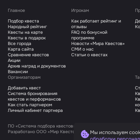
Главное
Игрокам
Пр
Подбор квеста
Как работает рейтинг и
Де
Народный рейтинг
отзывы
Ко
Квесты на карте
FAQ по бонусной
Квесты в подарок
программе
Все города
Новости «Мира Квестов»
Карта сайта
СМИ о нас
Сравнение квестов
Статьи о квестах
Акции
Архив наград и документов
Вакансии
Организаторам
Та
Добавить квест
С
Система бронирования
Кв
квестов и перформансов
Кв
Как стать партнером
к
Личный кабинет партнера
Кв
ПО «Система подбора квестов»
Разработано ООО «Мир Квестов С», ИНН 9725168751
Мы используем cook
обработки персонал