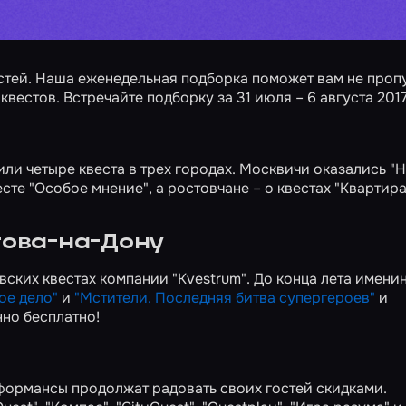
стей. Наша еженедельная подборка поможет вам не проп
естов. Встречайте подборку за 31 июля – 6 августа 2017
ли четыре квеста в трех городах. Москвичи оказались
"Н
есте
"Особое мнение"
, а ростовчане – о квестах
"Квартир
това-на-Дону
вских квестах компании "Kvestrum". До конца лета имени
ое дело"
и
"Мстители. Последняя битва супергероев"
и
шенно бесплатно!
формансы продолжат радовать своих гостей скидками.