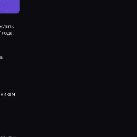
устить
 года.
а
а
нникам