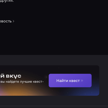
 других.
овость
й вкус
Найти квест
 вы найдете лучшие квест-