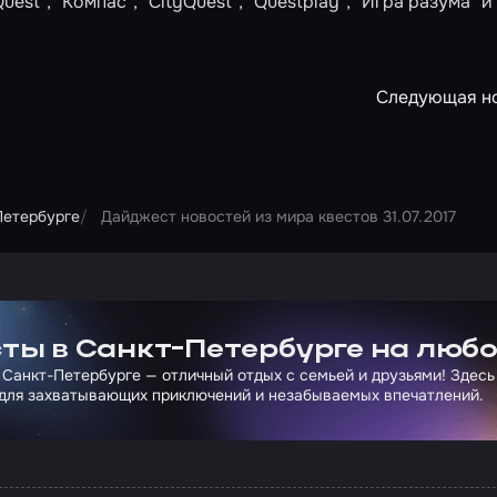
t", "Компас", "CityQuest", "Questplay", "Игра разума" и
Следующая н
Петербурге
Дайджест новостей из мира квестов 31.07.2017
ртнера Сколково
ты в Санкт-Петербурге на любо
 Санкт-Петербурге — отличный отдых с семьей и друзьями! Здесь
для захватывающих приключений и незабываемых впечатлений.