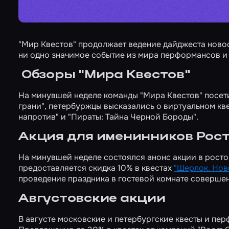
"Мир Квестов" продолжает ведение дайджеста ново
ни одно значимое событие из мира перформансов и кв
Обзоры "Мира Квестов"
На минувшей неделе команды "Мира Квестов" посети
грани"
, петербуржцы высказались о виртуальном кв
напротив"
и
"Пираты: Тайна Черной Бороды"
.
Акция для именинников Рос
На минувшей неделе состоялся анонс акции в росто
предоставляется скидка 10% в квестах
"Шерлок. Нов
проведение праздника в гостевой комнате совер
Августовские акции
В августе
московские
и
петербургские
квесты и пер